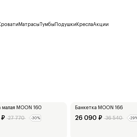
Кровати
Матрасы
Тумбы
Подушки
Кресла
Акции
Ширина:
101
см
 малая
MOON 160
Банкетка
MOON 166
₽
26 090
₽
27 770
36 540
-
30
%
-
29