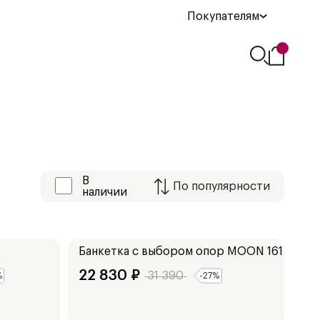
Покупателям
В
По
популярности
наличии
Ширина:
103
см
Банкетка с выбором опор
MOON 161
22 830
₽
31 390
%
-
27
%