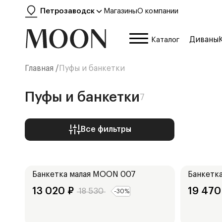
Петрозаводск
Магазины
О компании
Диваны
Каталог
Главная /
Пуфы и банкетки
Пуфы и банкетки
7
Все фильтры
Ширина:
Ширина:
103
см
102
см
Банкетка малая
MOON 007
Банкетка
13 020
₽
19 470
18 530
-
30
%