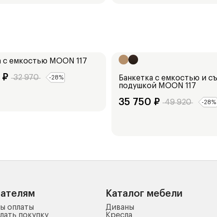
Ширина:
104
см
а с емкостью
MOON 117
₽
32 970
Банкетка с емкостью и с
-
28
%
подушкой
MOON 117
35 750
₽
49 920
-
28
%
пателям
Каталог мебели
ы оплаты
Диваны
лать покупку
Кресла