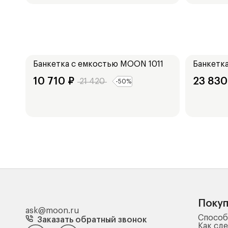
Ширина:
Ширина:
70
см
104
см
Банкетка с емкостью
MOON 1011
Банкетк
10 710
₽
23 830
21 420
-
50
%
Поку
ask@moon.ru
Способ
Заказать обратный звонок
Как сде